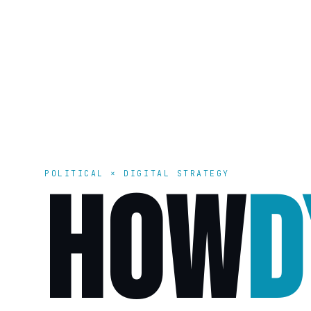
POLITICAL × DIGITAL STRATEGY
HOW
D