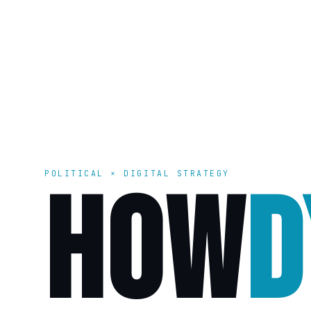
POLITICAL × DIGITAL STRATEGY
HOW
D