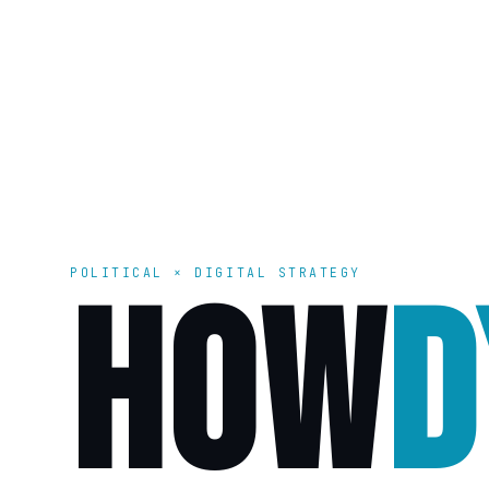
POLITICAL × DIGITAL STRATEGY
HOW
D