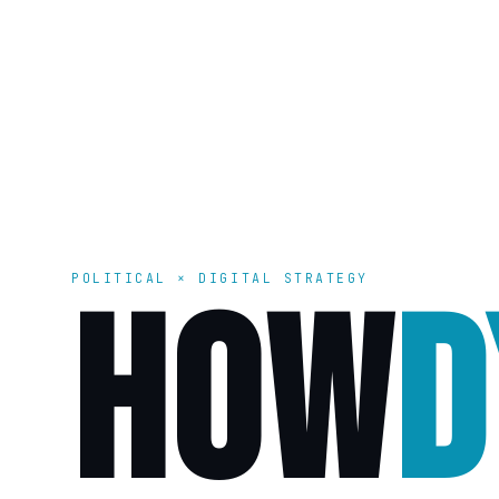
POLITICAL × DIGITAL STRATEGY
HOW
D